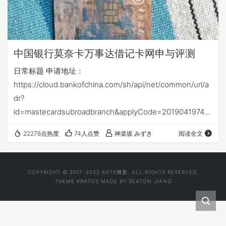
中国银行莫奈卡万事达借记卡网申与评测
日常标题 申请地址：
https://cloud.bankofchina.com/sh/api/net/common/url/a
dr?
id=mastecardsubroadbranch&applyCode=20190419742
06015 没错又是上海分行的，你行就是喜欢瞎搞花样。带名
22278点热度
74人点赞
神楽坂 みずき
阅读全文
字还行 不过为什么我都收到了但查询时还是制卡中
COPYRIGHT © 2017-2022
APTX博客
. ALL RIGHTS RESERVED.
THEME
KRATOS
MADE BY
SEATON JIANG