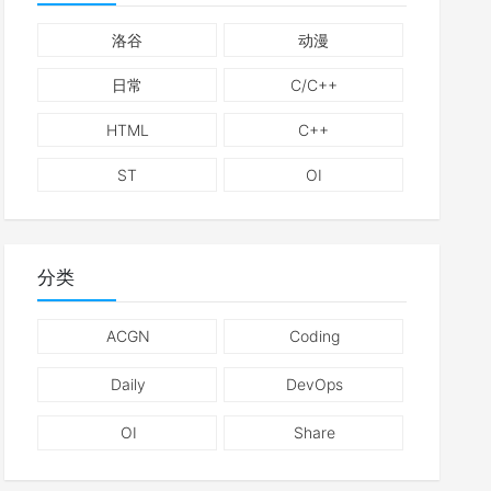
洛谷
动漫
日常
C/C++
HTML
C++
ST
OI
分类
ACGN
Coding
Daily
DevOps
OI
Share