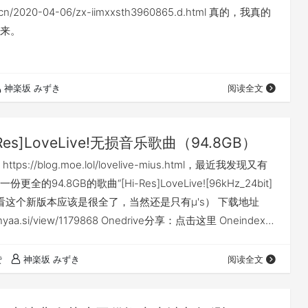
na.cn/2020-04-06/zx-iimxxsth3960865.d.html 真的，我真的
来。
神楽坂 みずき
阅读全文
-Res]LoveLive!无损音乐歌曲（94.8GB）
ps://blog.moe.lol/lovelive-mius.html，最近我发现又有
全的94.8GB的歌曲“[Hi-Res]LoveLive![96kHz_24bit]
看了看这个新版本应该是很全了，当然还是只有μ's） 下载地址
/nyaa.si/view/1179868 Onedrive分享：点击这里 Oneindex：
赞
神楽坂 みずき
阅读全文