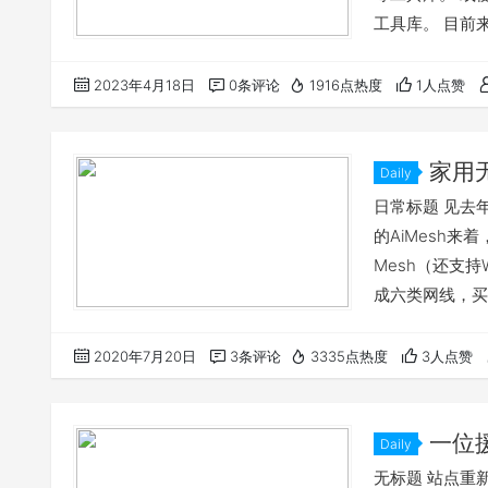
工具库。 目前
有 Vue、Rea
用 Node.js，
2023年4月18日
0条评论
1916点热度
1人点赞
Egg.js 等进
家用
Daily
日常标题 见去年文章：
的AiMesh来
Mesh（还支持
成六类网线，买网
（AX1800
2020年7月20日
3条评论
3335点热度
3人点赞
一位
Daily
无标题 站点重