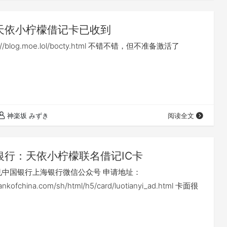
天依小柠檬借记卡已收到
//blog.moe.lol/bocty.html 不错不错，但不准备激活了
神楽坂 みずき
阅读全文
银行：天依小柠檬联名借记IC卡
见中国银行上海银行微信公众号 申请地址：
bankofchina.com/sh/html/h5/card/luotianyi_ad.html 卡面很