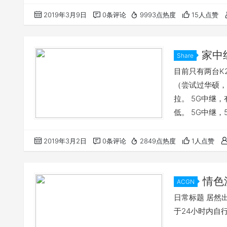
2019年3月9日
0条评论
9993点热度
15人点赞
家中
Share
目前只有两台K2
（尝试过华硕，
拉。 5G中继，有
低。 5G中继
K3C或者K2P
2019年3月2日
0条评论
2849点热度
1人点赞
情色
ACGN
日常标题 居然
于24小时内自行