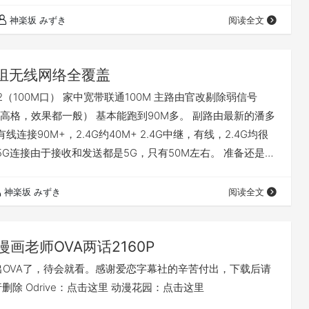
神楽坂 みずき
阅读全文
组无线网络全覆盖
（100M口） 家中宽带联通100M 主路由官改剔除弱信号
高格，效果都一般） 基本能跑到90M多。 副路由最新的潘多
线连接90M+，2.4G约40M+ 2.4G中继，有线，2.4G均很
，5G连接由于接收和发送都是5G，只有50M左右。 准备还是上
吧。
神楽坂 みずき
阅读全文
漫画老师OVA两话2160P
出OVA了，待会就看。感谢爱恋字幕社的辛苦付出，下载后请
删除 Odrive：点击这里 动漫花园：点击这里