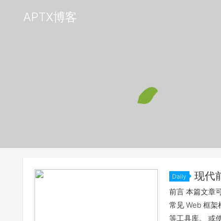
APTX博客
现代
Daily
前言 本篇文章可
常见 Web 
等工具库。 或