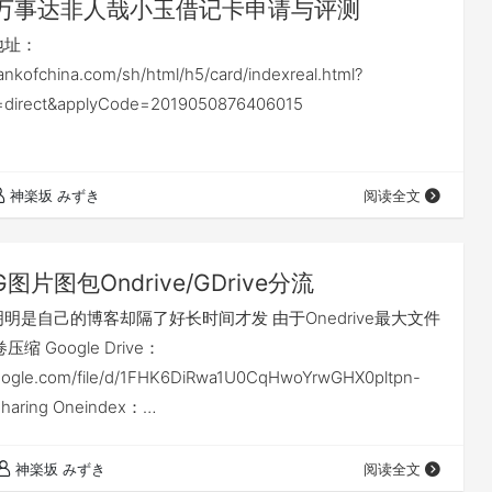
万事达非人哉小玉借记卡申请与评测
地址：
bankofchina.com/sh/html/h5/card/indexreal.html?
y=direct&applyCode=2019050876406015
神楽坂 みずき
阅读全文
1G图片图包Ondrive/GDrive分流
明是自己的博客却隔了好长时间才发 由于Onedrive最大文件
缩 Google Drive：
.google.com/file/d/1FHK6DiRwa1U0CqHwoYrwGHX0pltpn-
sharing Oneindex：
ve.aptx.xin/%E5%9B%BE%E7%89%87/ Onedrive分享：
ne-my.sharepoint.com/:f:/g/perso…
神楽坂 みずき
阅读全文