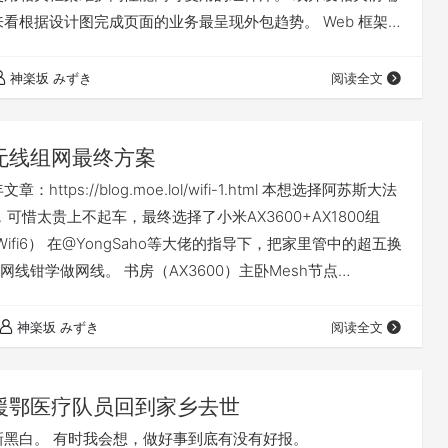
来看根据设计图完成页面的业务最呈现外包趋势。 Web 框架
ct、Angular 等。 目前来看没有人能撼动它们的地位。 后端 使
包括使用 Koa、Express 等后端框架，以及使用 Nest.js、
神楽坂 みずき
阅读全文
一步封装的 MVC 后端…
无线组网最终方案
https://blog.moe.lol/wifi-1.html 本想选择阿苏斯大法
着，可惜太贵上不起车，最终选择了小米AX3600+AX1800组
Wifi6） 在@YongSaho等大佬的指导下，把家里管中的超五换
线钳学做网线。 书房（AX3600）主卧Mesh节点
）有线回程，效果很好。 就是客厅信号不太好
神楽坂 みずき
阅读全文
援鄂医疗队员回到家乡去世
新黑白。 有时我会想，做好事到底有没有好报。