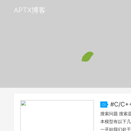
APTX博客
#C/C
OI
搜索
搜索问题 搜索
本模型有以下几
一开始我们处于