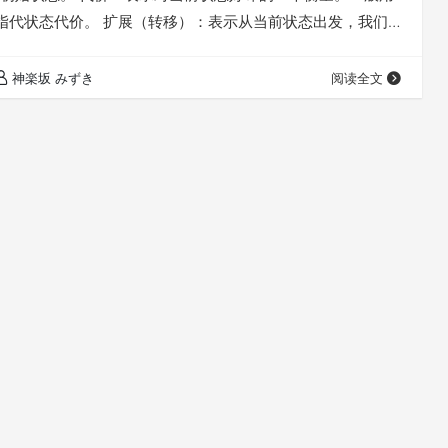
)表示，指代状态代价。 扩展（转移）：表示从当前状态出发，我们
的过程。在扩展过程结束以后，我们可能会转移到若干个新
移也会带来代价，称为转移代价。 搜索问题可以分为两类：
神楽坂 みずき
阅读全文
优性搜索。 在可行性搜索问题当中，目标是搜索到某些给定
够从初始状…