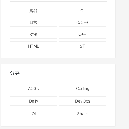
洛谷
OI
日常
C/C++
动漫
C++
HTML
ST
分类
ACGN
Coding
Daily
DevOps
OI
Share