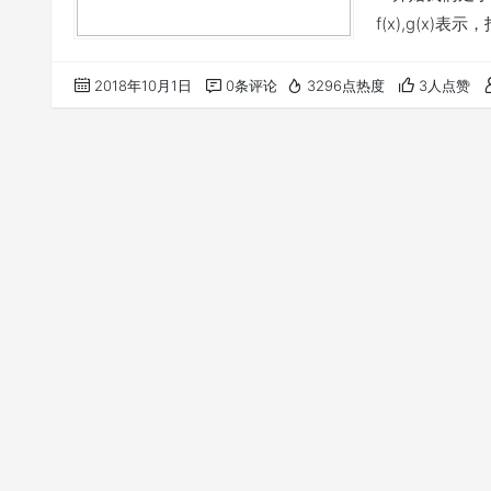
f(x),g(x
再进行一步搜索
的状态。一步转
2018年10月1日
0条评论
3296点热度
3人点赞
可行性搜索与最
状态，问是否能