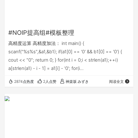
#NOIP提高组#模板整理
高精度运算 高精度加法： int main() {
scanf("%s%s",&a1,&b1); if(a1[0] == '0' && b1[0] == '0') {
cout << "0"; return 0; } for(int i = 0;i < strlen(a1);++i)
a[strlen(a1) - i - 1] = a1[i] - '0'; for(i…
2874点热度
2人点赞
神楽坂 みずき
阅读全文