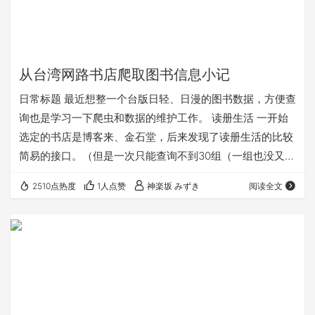
从台湾网路书店爬取图书信息小记
日常标题 最近想整一个台版日轻、日漫的图书数据，方便查
询也是学习一下爬虫和数据的维护工作。 读册生活 一开始
选定的书店是博客来、金石堂，后来发现了读册生活的比较
简易的接口。（但是一次只能查询不到30组（一组也没又太
多个数据），而且提供的信息较少。API有使用限制，频率
2510点热度
1人点赞
神楽坂 みずき
阅读全文
大了就炸开） 心想又不是不能用，先拿个漫画测试。直接上
手axios慢慢爬（因为有频率限制，同步单线程操作都得有
时候返回null）爬完了2W多条数据。 先测试一发搜了个
“New Game”结果发现书并不全。大概只有5-10卷的信息，
而且也没有一些年代比较…