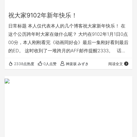
祝大家9102年新年快乐！
日常标题 本人仅代表本人的几个博客祝大家新年快乐！ 在
这个公历跨年时大家在做什么呢？ 大约在9102年1月1日0点
00分，本人刚刚看完《动画同好会》最后一集刚好看到最后
的ED。 这时收到了一堆跨月的AFF邮件提醒2333。 话说
还有365天就要跨年了，好快啊。
2338点热度
0人点赞
神楽坂 みずき
阅读全文