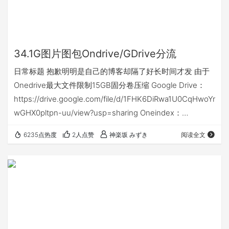
34.1G图片图包Ondrive/GDrive分流
日常标题 抱歉明明是自己的博客却隔了好长时间才发 由于
Onedrive最大文件限制15GB固分卷压缩 Google Drive：
https://drive.google.com/file/d/1FHK6DiRwa1U0CqHwoYr
wGHX0pltpn-uu/view?usp=sharing Oneindex：
https://odrive.aptx.xin/%E5%9B%BE%E7%89%87/
6235点热度
2人点赞
神楽坂 みずき
阅读全文
Onedrive分享： https://cokemine-
my.sharepoint.com/:f:/g/perso…