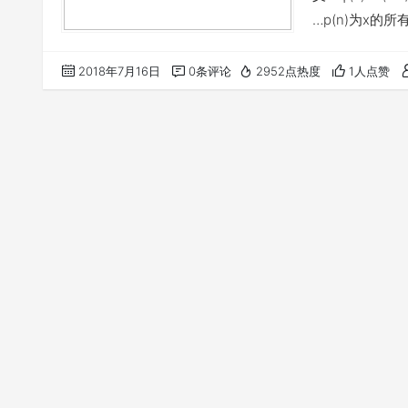
…p(n)为x的
φ(p) =1 (mod 
2018年7月16日
0条评论
2952点热度
1人点赞