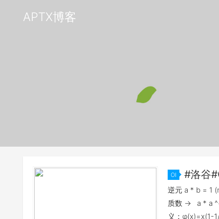
APTX博客
#洛谷#
OI
拓展欧几里
逆元 a * b = 1
质数 -> a * a 
义：φ(x)=x(1-1/p(