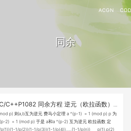
ACGN
COD
同余
C/C++P1082 同余方程 逆元（欧拉函数）/
得
 (mod p) 则a,b互为逆元 费马小定理 a ^(p-1) = 1 (mod p) p 为
^(p-2) = 1 (mod p) 于是 a和a ^(p-2) 互为逆元 欧拉函数 定
1))(1-1/p(2))(1-1/p(3))(1-1/p(4))…..(1-1/p(n)) p(1),p(2)