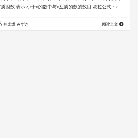
所有质因数 表示 小于x的数中与x互质的数的数目 欧拉公式：a ^
p) -&…
神楽坂 みずき
阅读全文