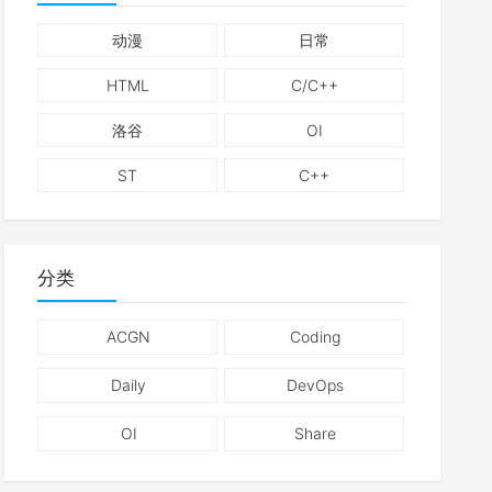
动漫
日常
HTML
C/C++
洛谷
OI
ST
C++
分类
ACGN
Coding
Daily
DevOps
OI
Share