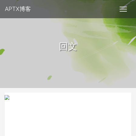
APTX博客
回文