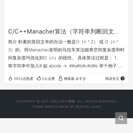
C/C++Manacher算法（字符串判断回文
串） 马拉车算法 模板
简介 朴素的算回文串的办法一般是O（n ^ 2） 或 O（n ^
3）的。而Manacher发明的马拉车算法能将空间复杂度和时
间复杂度均优化到O（n）的线性。 具体算法过程是： 1、
将字符串中加入# 如 abcde -> ##a#b#c#d#e 举个例子 一
个字符串s = abbahopxpo，转换为
3653点热度
0人点赞
神楽坂 みずき
阅读全文
$#a#b#b#a#h#o#p#x#p#o#（这里的字符 $ 只是为了防止
越界，下面代码会有说明），如此，s 里起初有一个偶回文
abba和一个奇回文opxpo，被转换为#a#b#b#a#和
COPYRIGHT © 2017-2022
APTX博客
. ALL RIGHTS RESERVED.
#o#p#x#…
THEME
KRATOS
MADE BY
SEATON JIANG