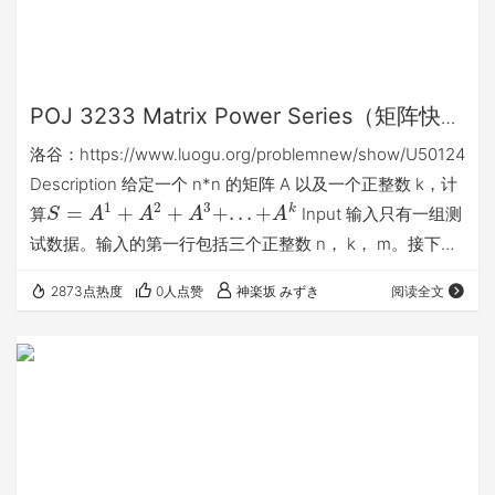
POJ 3233 Matrix Power Series（矩阵快速
幂+二分）题解
洛谷：https://www.luogu.org/problemnew/show/U50124
Description 给定一个 n*n 的矩阵 A 以及一个正整数 k，计
1
2
3
=
+
+
+
.
.
.
+
k
算
Input 输入只有一组测
S
A
A
A
A
试数据。输入的第一行包括三个正整数 n， k， m。接下来
的 n 行每行包括 n 个非负整数，按照行优先的顺序输入矩阵
2873点热度
0人点赞
神楽坂 みずき
阅读全文
A 的元素。 Output 输出 S 中每一个元素 mod(%)m 以后的
值 Sample Input 2 2 4 0 1 1 1 Sa…