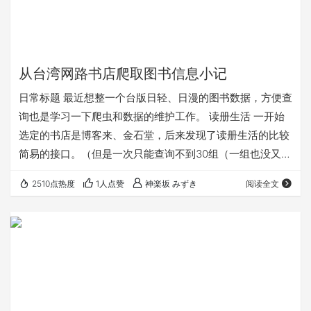
从台湾网路书店爬取图书信息小记
日常标题 最近想整一个台版日轻、日漫的图书数据，方便查
询也是学习一下爬虫和数据的维护工作。 读册生活 一开始
选定的书店是博客来、金石堂，后来发现了读册生活的比较
简易的接口。（但是一次只能查询不到30组（一组也没又太
多个数据），而且提供的信息较少。API有使用限制，频率
2510点热度
1人点赞
神楽坂 みずき
阅读全文
大了就炸开） 心想又不是不能用，先拿个漫画测试。直接上
手axios慢慢爬（因为有频率限制，同步单线程操作都得有
时候返回null）爬完了2W多条数据。 先测试一发搜了个
“New Game”结果发现书并不全。大概只有5-10卷的信息，
而且也没有一些年代比较…