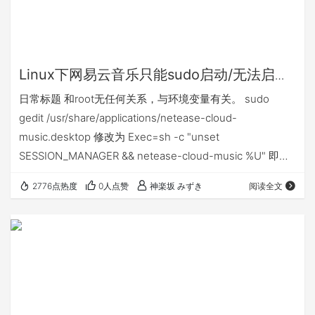
Linux下网易云音乐只能sudo启动/无法启动
解决
日常标题 和root无任何关系，与环境变量有关。 sudo
gedit /usr/share/applications/netease-cloud-
music.desktop 修改为 Exec=sh -c "unset
SESSION_MANAGER && netease-cloud-music %U" 即
可。 转自：https://www.zhihu.com/question/277330447
2776点热度
0人点赞
神楽坂 みずき
阅读全文