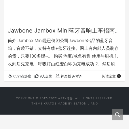
Jawbone Jambox Mini蓝牙音响上车指南与
刷机
简介 Jambox Mini是已倒闭公司Jawbone出品的蓝牙音
箱，音质不错，支持有线+蓝牙连接。网上有内部人员剩存
的货，只要100多腿~。 购买 淘宝/咸鱼有售 使用与刷机 1、
收到后先充电，呼吸灯由红变白即为充电成功 2、然后刷新
固件。 固件下载地址及安装方法：
6591点热度
9人点赞
神楽坂 みずき
阅读全文
https://robertianhawdon.me.uk/jambox/ Live Audio：(+)
(-) 一起按住 两个JamboxMini组左右双路： 两边的(播放)
(+)(-) 三个键共6个按键一起按住，语音提示互相配对成功
COPYRIGHT © 2017-2022
APTX博客
. ALL RIGHTS RESERVED.
后按住任意一个的+…
THEME
KRATOS
MADE BY
SEATON JIANG