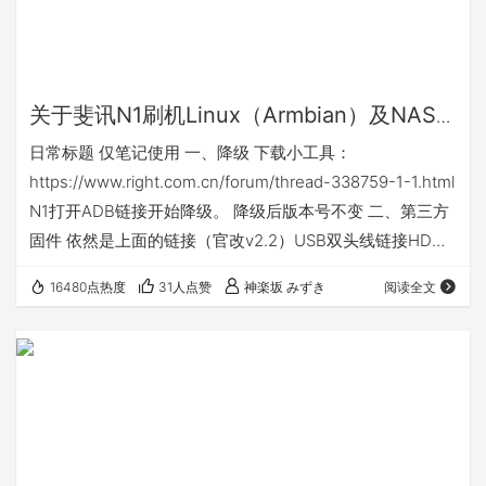
关于斐讯N1刷机Linux（Armbian）及NAS
两三事
日常标题 仅笔记使用 一、降级 下载小工具：
https://www.right.com.cn/forum/thread-338759-1-1.html
N1打开ADB链接开始降级。 降级后版本号不变 二、第三方
固件 依然是上面的链接（官改v2.2）USB双头线链接HDMI
借口最近的USB和电脑的USB进入线刷模式（电视不会显示
16480点热度
31人点赞
神楽坂 みずき
阅读全文
任何东西，但是电脑会显示设备已连接）。 打开上面的刷机
工具刷入官改v2.2。理论刷完后重启即可进入安卓系统。 建
议：管理——》设备管理器——》操作——》添加过时硬件
——》libusb-win3…