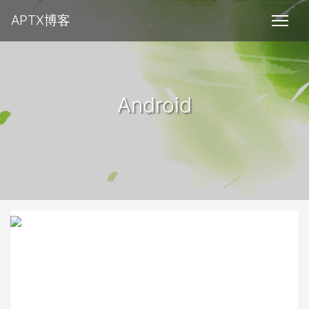
APTX博客
Android