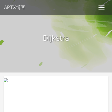
APTX博客
Dijkstra