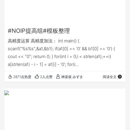
#NOIP提高组#模板整理
高精度运算 高精度加法： int main() {
scanf("%s%s",&a1,&b1); if(a1[0] == '0' && b1[0] == '0') {
cout << "0"; return 0; } for(int i = 0;i < strlen(a1);++i)
a[strlen(a1) - i - 1] = a1[i] - '0'; for(i…
2871点热度
2人点赞
神楽坂 みずき
阅读全文