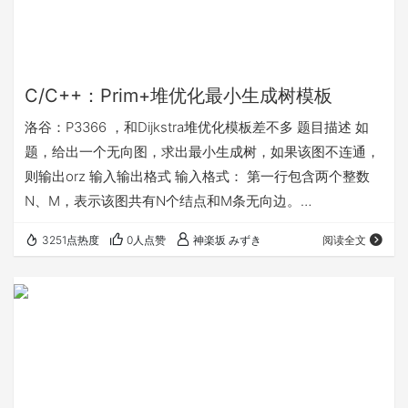
C/C++：Prim+堆优化最小生成树模板
洛谷：P3366 ，和Dijkstra堆优化模板差不多 题目描述 如
题，给出一个无向图，求出最小生成树，如果该图不连通，
则输出orz 输入输出格式 输入格式： 第一行包含两个整数
N、M，表示该图共有N个结点和M条无向边。
（N<=5000，M<=200000） 接下来M行每行包含三个整
3251点热度
0人点赞
神楽坂 みずき
阅读全文
数Xi、Yi、Zi，表示有一条长度为Zi的无向边连接结点Xi、Yi
输出格式： 输出包含一个数，即最小生成树的各边的长度之
和；如果该图不连通则输出orz 输入输出样例 输入样例#1：
4 5 1 2 2 1 3 2 1 4 …