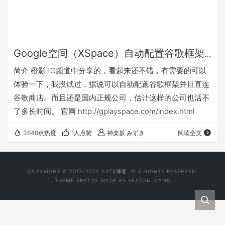
Google空间（XSpace）自动配置谷歌框架/
直连谷歌商店
简介 橙影TG频道中分享的，看起来还不错，有需要的可以
体验一下，我没试过，据说可以自动配置谷歌框架并且直连
谷歌商店。而且还是国内正规公司，估计这样的公司也活不
了多长时间。 官网 http://gplayspace.com/index.html
3648点热度
1人点赞
神楽坂 みずき
阅读全文
COPYRIGHT © 2017-2022
APTX博客
. ALL RIGHTS RESERVED.
THEME
KRATOS
MADE BY
SEATON JIANG