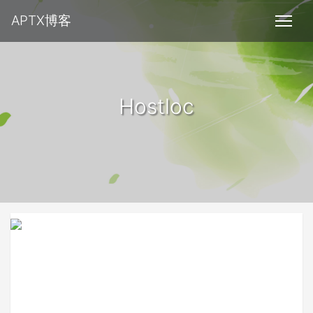
APTX博客
Hostloc