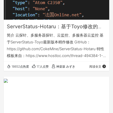
ServerStatus-Hotaru：基于Toyo修改的
ServerStatus脚本
简介 云探针、多服务器探针、云监控、多服务器云监控 基
于ServerStatus-Toyo最新版本稍作修改 GitHub：
https://github.com/CokeMine/ServerStatus-Hotaru 特性
模板来自：https://www.hostloc.com/thread-494384-1-
1.html 稍作修改。 多了个Region调用国旗。所以用原来
18652点热度
17人点赞
神楽坂 みずき
阅读全文
Toyo版的需要稍作修改 修改方法 配置文
件：/usr/local/ServerStatus/server/config.json备份并自行
添…