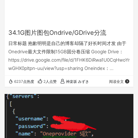
34.1G图片图包Ondrive/GDrive分流
日常标题 抱歉明明是自己的博客却隔了好长时间才发 由于
Onedrive最大文件限制15GB固分卷压缩 Google Drive：
https://drive.google.com/file/d/1FHK6DiRwa1U0CqHwoYr
wGHX0pltpn-uu/view?usp=sharing Oneindex：
https://odrive.aptx.xin/%E5%9B%BE%E7%89%87/
6237点热度
2人点赞
神楽坂 みずき
阅读全文
Onedrive分享： https://cokemine-
my.sharepoint.com/:f:/g/perso…