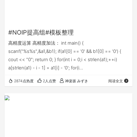
#NOIP提高组#模板整理
高精度运算 高精度加法： int main() {
scanf("%s%s",&a1,&b1); if(a1[0] == '0' && b1[0] == '0') {
cout << "0"; return 0; } for(int i = 0;i < strlen(a1);++i)
a[strlen(a1) - i - 1] = a1[i] - '0'; for(i…
2874点热度
2人点赞
神楽坂 みずき
阅读全文