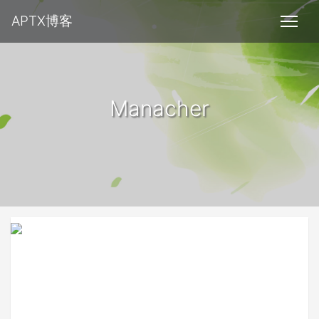
APTX博客
Manacher