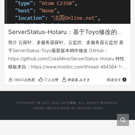
ServerStatus-Hotaru：基于Toyo修改的
ServerStatus脚本
简介 云探针、多服务器探针、云监控、多服务器云监控 基
于ServerStatus-Toyo最新版本稍作修改 GitHub：
https://github.com/CokeMine/ServerStatus-Hotaru 特性
模板来自：https://www.hostloc.com/thread-494384-1-
1.html 稍作修改。 多了个Region调用国旗。所以用原来
18642点热度
17人点赞
神楽坂 みずき
阅读全文
Toyo版的需要稍作修改 修改方法 配置文
件：/usr/local/ServerStatus/server/config.json备份并自行
添…
COPYRIGHT © 2017-2022
APTX博客
. ALL RIGHTS RESERVED.
THEME
KRATOS
MADE BY
SEATON JIANG