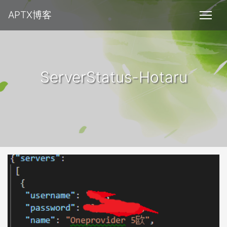
APTX博客
ServerStatus-Hotaru