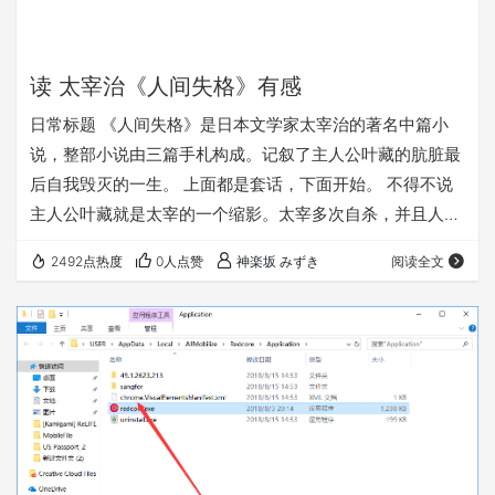
读 太宰治《人间失格》有感
日常标题 《人间失格》是日本文学家太宰治的著名中篇小
说，整部小说由三篇手札构成。记叙了主人公叶藏的肮脏最
后自我毁灭的一生。 上面都是套话，下面开始。 不得不说
主人公叶藏就是太宰的一个缩影。太宰多次自杀，并且人物
经历和其小说的主人公出奇的一致，在他写下这篇小说后，
2492点热度
0人点赞
神楽坂 みずき
阅读全文
自杀，结束了他短暂的一生。 《人间失格》又分为几个阶
段。 首先为第一手札中讲到的叶藏初中前的时候。在这里叶
藏的本性便显露出来，随着变着各种面具，强讨他人欢笑。
为了寻求他人的欢笑，给自己带上各种各样的面具，讨厌人
情世故。但事实上，却没有任何人能够理解他。哪怕一…