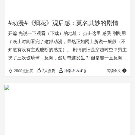
#动漫#《烟花》观后感：莫名其妙的剧情
开篇 先说一下观看（下载）的地址： 点击这里 感受 刚刚用
了晚上时间看完了这部动漫，果然正如网上所说一般般（不
知道有没有主观臆断的感觉）。 剧情依旧是穿越时空？男主
扔了三次玻璃球，反悔，然后奇迹发生？ 但是能一直反悔下
去么。 多田君教给我们：曾经后悔的事，不让它再发生就行
2509点热度
2人点赞
神楽坂 みずき
阅读全文
了吧。这才是后悔的真正意义所在。 而扔玻璃球又是啥？
还有一个很重要的问题，人物设定？第一次扔玻璃球前，安
昙祐介是被邀请者，但他并没有去协助女主出逃，反而还骂
女主，说（怎么会喜欢这种人），但扔完球后，他瞬间又对
女主充满好感。。。那么他第一次为什么要…