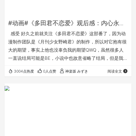
#动画#《多田君不恋爱》观后感：内心永远
是彩虹色！
感受 好久之前就关注《多田君不恋爱》这部番了，因为动
漫制作团队是《月刊少女野崎君》的制作，所以对它抱有很
大的期望，事实上他也没辜负我的期望QWQ，虽然很多人
一直说结局可能是BE，小说中也故意省略了结局，但是我还
是认为是HE的，毕竟作者也不想收到这么多刀片嘛== 这部
3004点热度
0人点赞
神楽坂 みずき
阅读全文
番OP唱得很嗨，ED却满满的伤感。不过却不影响观看效
果，因为OP和ED好好听呀。 雨坊将军到底是什么鬼 那么笔
记一下： 曾经后悔的事，不让它再发生就行了吧。这才是后
悔的真正意义所在。 雨停了，只要去找彩虹就行了！ 最后
内心永远是彩虹色！