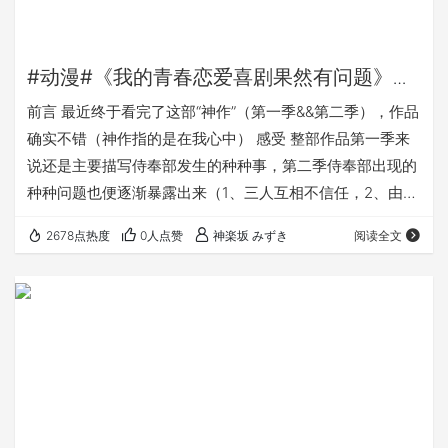
#动漫#《我的青春恋爱喜剧果然有问题》观
后感
前言 最近终于看完了这部“神作”（第一季&&第二季），作品
确实不错（神作指的是在我心中） 感受 整部作品第一季来
说还是主要描写侍奉部发生的种种事，第二季侍奉部出现的
种种问题也便逐渐暴露出来（1、三人互相不信任，2、由比
滨、雪之下、大老师的三角不清关系，3、雪之下个人性格
2678点热度
0人点赞
神楽坂 みずき
阅读全文
的转变）。 第一季中大老师的观点是青春、现充去死吧。但
在最后也改变了他的观点，重新认清了这个世界，这就要写
到“真物”这种东西了。 我认为大老师所追求的真物（真心）
便是人能够互相理解，互相体谅，以一种平等和谐的方式处
世。 所以雪之下阳乃…