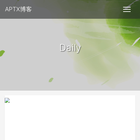
APTX博客
Daily