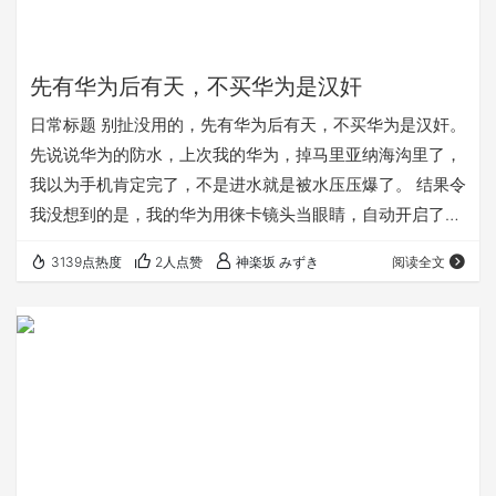
先有华为后有天，不买华为是汉奸
日常标题 别扯没用的，先有华为后有天，不买华为是汉奸。
先说说华为的防水，上次我的华为，掉马里亚纳海沟里了，
我以为手机肯定完了，不是进水就是被水压压爆了。 结果令
我没想到的是，我的华为用徕卡镜头当眼睛，自动开启了手
电筒照亮海底，以手机GPS当导航，凭借着金属机身的流线
3139点热度
2人点赞
神楽坂 みずき
阅读全文
感，靠着手机震动不断划水，竟然又找到了我！麒麟cpu8
核处理器散发的温暖，使我拿到我的华为的时候不是冰冷的
触感，而是略带温热。 这一刻，我真的感受到了祖国的温
暖。此生入了大华为，来世还做中国人 ！ 接下来说说华为
的闪光灯，我下矿现在都不带头灯了，手机一…