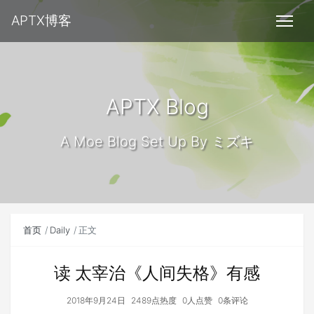
APTX博客
APTX Blog
A Moe Blog Set Up By ミズキ
首页
Daily
正文
读 太宰治《人间失格》有感
2018年9月24日
2489点热度
0人点赞
0条评论