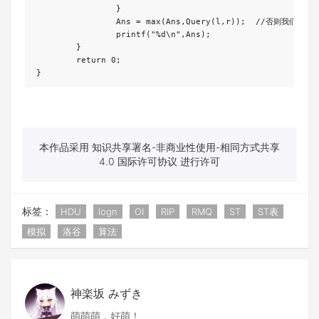
		}

		Ans = max(Ans,Query(l,r));  //否则我们寻找完整的区间进行ST 

		printf("%d\n",Ans);

	}

	return 0;

}
本作品采用 知识共享署名-非商业性使用-相同方式共享
4.0 国际许可协议 进行许可
标签：
HDU
logn
OI
RIP
RMQ
ST
ST表
模拟
洛谷
算法
神楽坂 みずき
萌萌萌，好萌！