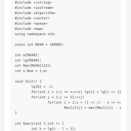
#include <cstring>

#include <iostream>

#include <algorithm>

#include <vector>

#include <queue>

#include <map>

using namespace std; 

const int MAXN = 100005;

int a[MAXN];

int lg[MAXN];

int Max[MAXN][22];

int n,Num = 1,m; 

void Init() {

	lg[0] = -1;

	for(int i = 1;i <= n;++i) lg[i] = lg[i >> 1] + 1;

	for(int j = 1;j <= 21;++j)	

		for(int i = 1;i + (1 << j) - 1 <= n;++i)	

			Max[i][j] = max(Max[i][j - 1],Max[i + (1 << (j - 1))][j - 1]);

}

int Query(int l,int r) {

	int k = lg[r - l + 1];
