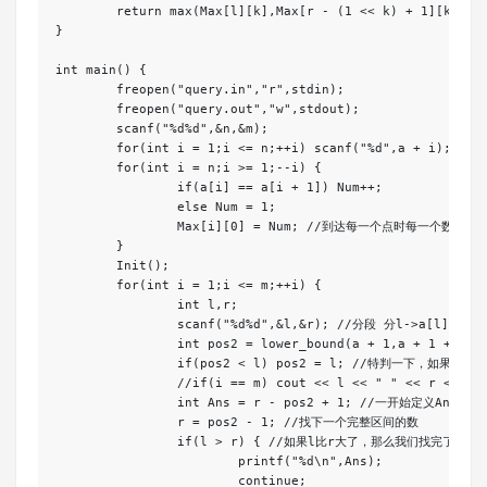
	return max(Max[l][k],Max[r - (1 << k) + 1][k]);

}

int main() {

	freopen("query.in","r",stdin);

	freopen("query.out","w",stdout);

	scanf("%d%d",&n,&m);

	for(int i = 1;i <= n;++i) scanf("%d",a + i);

	for(int i = n;i >= 1;--i) {

		if(a[i] == a[i + 1]) Num++;

		else Num = 1;

		Max[i][0] = Num; //到达每一个点时每一个数的最大出现次数 

	}

	Init();

	for(int i = 1;i <= m;++i) {

		int l,r;

		scanf("%d%d",&l,&r); //分段 分l->a[l]最后出现的位置 a[r]一开始出现的位置->r  和  完整的区间进行ST查询 

		int pos2 = lower_bound(a + 1,a + 1 + n,a[r]) - a; // 返回当前a[r]一开始出现的位置

		if(pos2 < l) pos2 = l; //特判一下，如果a[r]一开始出现的位置比l小，我们是不可取pos2的 

		//if(i == m) cout << l << " " << r << " " << pos2 << endl;

		int Ans = r - pos2 + 1; //一开始定义Ans为a[r]出现的次数 

		r = pos2 - 1; //找下一个完整区间的数 

		if(l > r) { //如果l比r大了，那么我们找完了所有区间 

			printf("%d\n",Ans);

			continue;
