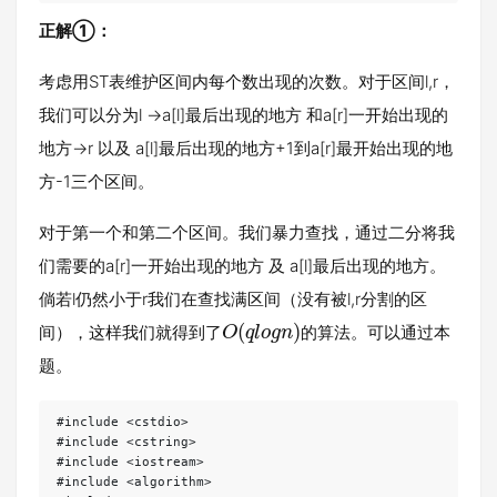
正解①：
考虑用ST表维护区间内每个数出现的次数。对于区间l,r，
我们可以分为l ->a[l]最后出现的地方 和a[r]一开始出现的
地方->r 以及 a[l]最后出现的地方+1到a[r]最开始出现的地
方-1三个区间。
对于第一个和第二个区间。我们暴力查找，通过二分将我
们需要的a[r]一开始出现的地方 及 a[l]最后出现的地方。
倘若l仍然小于r我们在查找满区间（没有被l,r分割的区
(
)
间），这样我们就得到了
的算法。可以通过本
O
q
l
o
g
n
题。
#include <cstdio>

#include <cstring>

#include <iostream>

#include <algorithm>
