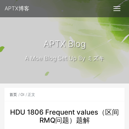
APTX博客
APTX Blog
A Moe Blog Set Up By ミズキ
首页
OI
正文
HDU 1806 Frequent values（区间
RMQ问题）题解