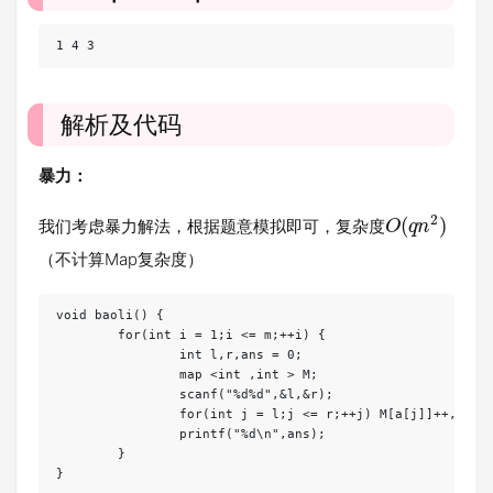
1 4 3
解析及代码
暴力：
2
(
)
我们考虑暴力解法，根据题意模拟即可，复杂度
O
q
n
（不计算Map复杂度）
void baoli() {

	for(int i = 1;i <= m;++i) {

		int l,r,ans = 0;

		map <int ,int > M;

		scanf("%d%d",&l,&r);

		for(int j = l;j <= r;++j) M[a[j]]++,ans = max(ans,M[a[j]]);

		printf("%d\n",ans);

	}

}