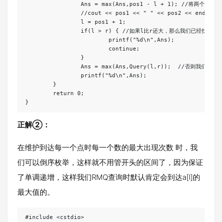
		Ans = max(Ans,pos1 - l + 1); //将两个单独的区间取max 

		//cout << pos1 << " " << pos2 << endl << endl;

		l = pos1 + 1;

		if(l > r) { //如果l比r还大，那么我们已经找完了所有区间 

			printf("%d\n",Ans);

			continue;

		}

		Ans = max(Ans,Query(l,r));  //否则我们寻找完整的区间进行ST 

		printf("%d\n",Ans);

	}

	return 0;

}
正解②：
在维护到达每一个点时每一个数的最大出现次数 时，我
们可以倒序枚举，这样就不用管开头的区间了，因为保证
了单调递增，这样我们RMQ查询时默认肯定会到达a[l]的
最大值的。
#include <cstdio>
