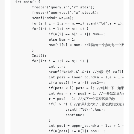
int main() {

	freopen("query.in","r",stdin);

	freopen("query.out","w",stdout);

	scanf("%d%d",&n,&m);

	for(int i = 1;i <= n;++i) scanf("%d",a + i);

	for(int i = 1;i <= n;++i) {

		if(a[i] == a[i + 1]) Num++;

		else Num = 1;

		Max[i][0] = Num; //到达每一个点时每一个数的最大出现次数 

	}

	Init();

	for(int i = 1;i <= m;++i) {

		int l,r;

		scanf("%d%d",&l,&r); //分段 分l->a[l]最后出现的位置 a[r]一开始出现的位置->r  和  完整的区间进行ST查询 

		int pos2 = lower_bound(a + 1,a + 1 + n,a[r]) - a; // 返回当前a[r]一开始出现的位置

		if(a[pos2] != a[r]) pos2++; 

		if(pos2 < l) pos2 = l; //特判一下，如果a[r]一开始出现的位置比l小，我们是不可取pos2的 

		int Ans = r - pos2 + 1; //一开始定义Ans为a[r]出现的次数 

		r = pos2 - 1; //找下一个完整区间的数 

		if(l > r) { //如果l比r大了，那么我们找完了所有区间 

			printf("%d\n",Ans);

			continue;

		}

		int pos1 = upper_bound(a + 1,a + 1 + n,a[l]) - a; //返回当前a[l]最后出现的位置

		if(a[pos1] != a[l]) pos1--; 
