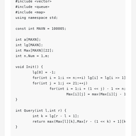
#include <vector>

#include <queue>

#include <map>

using namespace std; 

const int MAXN = 100005;

int a[MAXN];

int lg[MAXN];

int Max[MAXN][22];

int n,Num = 1,m; 

void Init() {

	lg[0] = -1;

	for(int i = 1;i <= n;++i) lg[i] = lg[i >> 1] + 1;

	for(int j = 1;j <= 21;++j)	

		for(int i = 1;i + (1 << j) - 1 <= n;++i)	

			Max[i][j] = max(Max[i][j - 1],Max[i + (1 << (j - 1))][j - 1]);

}

int Query(int l,int r) {

	int k = lg[r - l + 1];

	return max(Max[l][k],Max[r - (1 << k) + 1][k]);

}
