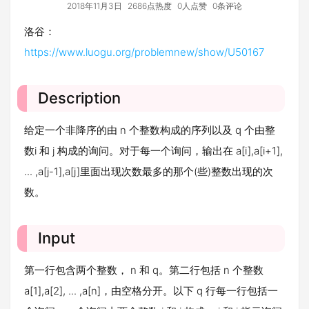
2018年11月3日
2686点热度
0人点赞
0条评论
洛谷：
https://www.luogu.org/problemnew/show/U50167
Description
给定一个非降序的由
n
个整数
构成的序列以及
q
个由整
数
i
和
j
构成的询问。对于每一个询问，输出在
a[i],a[i+1],
... ,a[j-1],a[j]
里面出现次数最多的那个
(
些
)
整数出现的次
数。
Input
第一行包含两个整数，
n
和
q
。第二行包括
n
个整数
a[1],a[2], ... ,a[n]
，由空格分开。以下
q
行每一行包括一