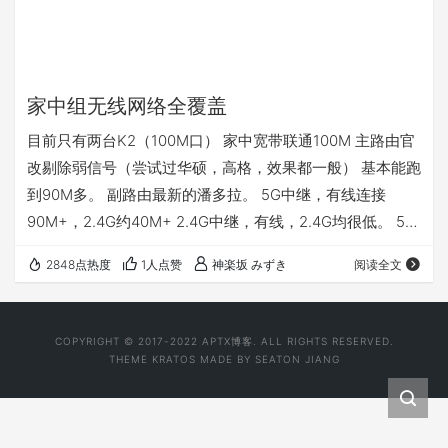
家中组无线网络全覆盖
目前只有两台K2（100M口） 家中宽带联通100M 主路由官
改剔除弱信号（尝试过华硕，高格，效果都一般） 基本能跑
到90M多。 副路由最新的潘多拉。 5G中继，有线连接
90M+，2.4G约40M+ 2.4G中继，有线，2.4G均很低。 5G
中继，5G连接由于接收和发送都是5G，只有50M左右。 准
2848点热度
1人点赞
神楽坂 みずき
阅读全文
备还是上K3C或者K2P吧。
COPYRIGHT © 2017-2022
APTX博客
. ALL RIGHTS RESERVED.
THEME
KRATOS
MADE BY
SEATON JIANG