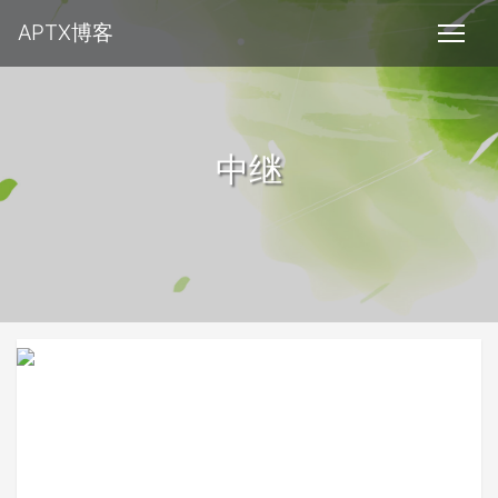
APTX博客
中继