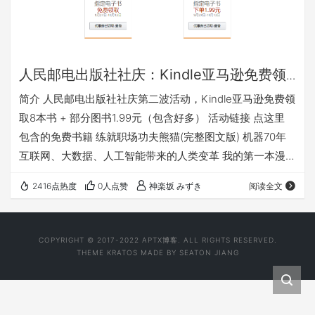
人民邮电出版社社庆：Kindle亚马逊免费领
取8本书
简介 人民邮电出版社社庆第二波活动，Kindle亚马逊免费领
取8本书 + 部分图书1.99元（包含好多） 活动链接 点这里
包含的免费书籍 练就职场功夫熊猫(完整图文版) 机器70年
互联网、大数据、人工智能带来的人类变革 我的第一本漫画
技法书：零基础学画Q版人物 世界经典反坦克武器TOP10 老
2416点热度
0人点赞
神楽坂 みずき
阅读全文
邮差数码照片处理技法•入门篇 (数码暗房) 下一站，西藏
(悠游漫绘馆) HTML5+CSS3网页设计入门必读（异步图
书） Arduino创意机器人入门 (爱上开源)
COPYRIGHT © 2017-2022
APTX博客
. ALL RIGHTS RESERVED.
THEME
KRATOS
MADE BY
SEATON JIANG