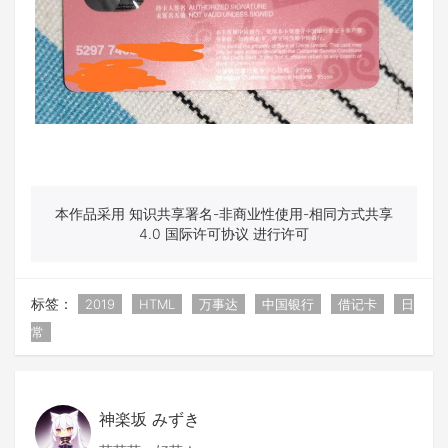
本作品采用 知识共享署名-非商业性使用-相同方式共享
4.0 国际许可协议 进行许可
标签：
2019
HTML
万事达
中国银行
借记卡
日
常
神楽坂 みずき