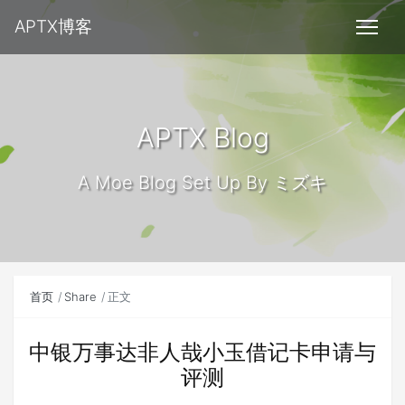
APTX博客
APTX Blog
A Moe Blog Set Up By ミズキ
首页
Share
正文
中银万事达非人哉小玉借记卡申请与
评测