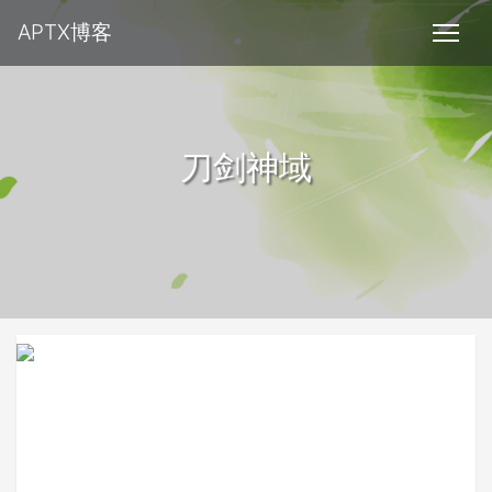
APTX博客
刀剑神域