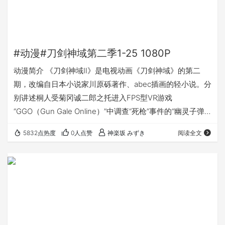
#动漫#刀剑神域第二季1-25 1080P
动漫简介 《刀剑神域Ⅱ》是电视动画《刀剑神域》的第二
期，改编自日本小说家川原砾著作、abec插画的轻小说。分
别讲述桐人受菊冈诚二郎之托进入FPS型VR游戏
“GGO（Gun Gale Online）”中调查“死枪”事件的“幽灵子弹
篇”、桐人一行人在飞行系VR游戏“ALO（Alfheim Online）”
5832点热度
0人点赞
神楽坂 みずき
阅读全文
攻略传说级武器圣剑的“圣剑篇”以及亚丝娜在ALO中与“绝剑”
相遇并一起参与一个有着特殊意义的楼层BOSS攻略战的“圣
母圣咏篇”三个部分。 小说是挺好看的== 字幕组：诸神字幕
组、 下载地址 Torrent：点击这里