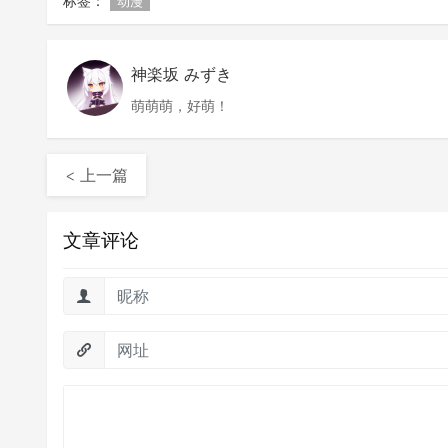
标签：
动漫
神楽坂 みずき
萌萌萌，好萌！
< 上一篇
文章评论