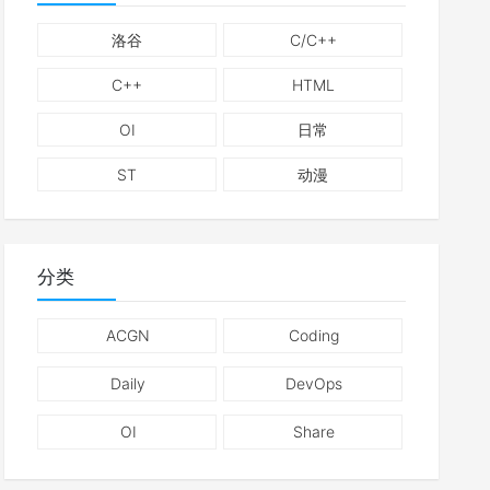
洛谷
C/C++
C++
HTML
OI
日常
ST
动漫
分类
ACGN
Coding
Daily
DevOps
OI
Share