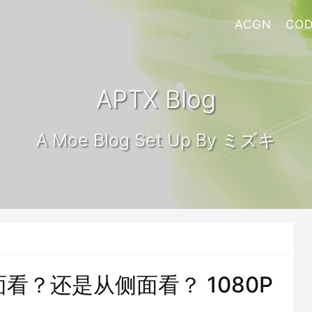
ACGN
COD
APTX Blog
A Moe Blog Set Up By ミズキ
看？还是从侧面看？ 1080P