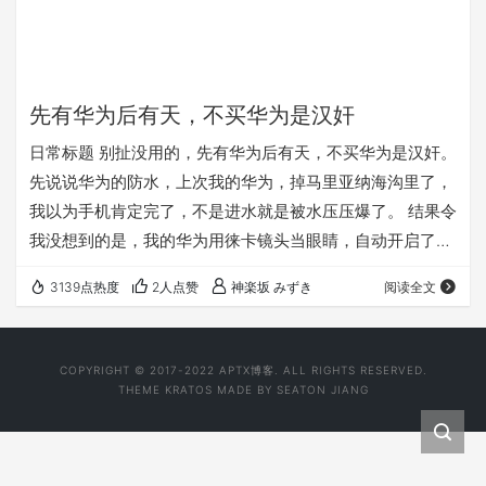
先有华为后有天，不买华为是汉奸
日常标题 别扯没用的，先有华为后有天，不买华为是汉奸。
先说说华为的防水，上次我的华为，掉马里亚纳海沟里了，
我以为手机肯定完了，不是进水就是被水压压爆了。 结果令
我没想到的是，我的华为用徕卡镜头当眼睛，自动开启了手
电筒照亮海底，以手机GPS当导航，凭借着金属机身的流线
3139点热度
2人点赞
神楽坂 みずき
阅读全文
感，靠着手机震动不断划水，竟然又找到了我！麒麟cpu8
核处理器散发的温暖，使我拿到我的华为的时候不是冰冷的
触感，而是略带温热。 这一刻，我真的感受到了祖国的温
COPYRIGHT © 2017-2022
APTX博客
. ALL RIGHTS RESERVED.
暖。此生入了大华为，来世还做中国人 ！ 接下来说说华为
THEME
KRATOS
MADE BY
SEATON JIANG
的闪光灯，我下矿现在都不带头灯了，手机一…