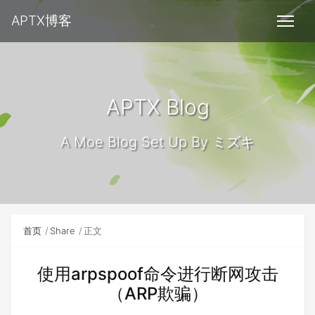
APTX博客
APTX Blog
A Moe Blog Set Up By ミズキ
首页
Share
正文
使用arpspoof命令进行断网攻击
（ARP欺骗）