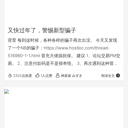
又快过年了，警惕新型骗子
背景 每到这时候，各种各样的骗子再次出没。 今天又发现
了一个NB的骗子：https://www.hostloc.com/thread-
516980-1-1.html 冒充大佬搞担保。 建议 1、论坛交易PM交
易。 2、注意付款码是不是很奇怪。 3、再次遇到这种冒充
大佬担保交易的一定看清楚是不是本人。 4、注意搜索论坛
2353点热度
1人点赞
神楽坂 みずき
阅读全文
骗子。