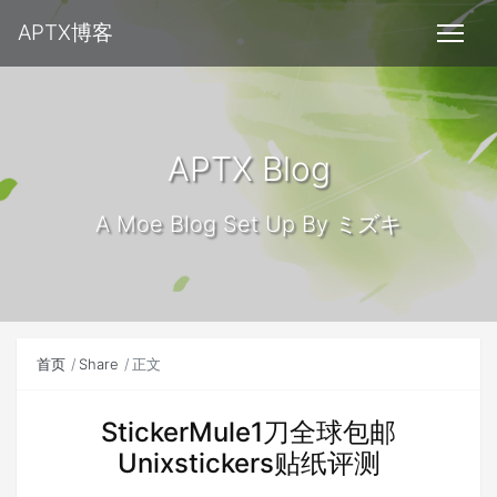
APTX博客
APTX Blog
A Moe Blog Set Up By ミズキ
首页
Share
正文
StickerMule1刀全球包邮
Unixstickers贴纸评测