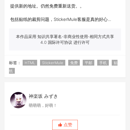
提供新的地址。仍然免费重新送货。。
包括贴纸的裁剪问题，StickerMule客服是真的好心...
本作品采用 知识共享署名-非商业性使用-相同方式共享
4.0 国际许可协议 进行许可
标签：
HTML
StickerMule
免费
平邮
手机
贴
纸
神楽坂 みずき
萌萌萌，好萌！
点赞