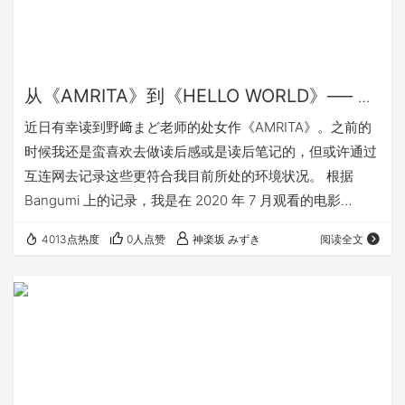
从《AMRITA》到《HELLO WORLD》── 野
﨑まど世界观下的个体与世界的真实感
近日有幸读到野﨑まど老师的处女作《AMRITA》。之前的
时候我还是蛮喜欢去做读后感或是读后笔记的，但或许通过
互连网去记录这些更符合我目前所处的环境状况。 根据
Bangumi 上的记录，我是在 2020 年 7 月观看的电影
《HELLO WORLD》，但当时我并不了解野﨑まど这位编
4013点热度
0人点赞
神楽坂 みずき
阅读全文
剧。由于近期台湾角川代理并出版 野﨑まど 之前的一些作
品，才对这位作家稍微了解。读后其处女作《AMRITA》，
更是感受颇深。 请注意，接下来会有轻文学《AMRITA》及
电影《HELLO WORLD》的严重剧透。如果你有想法或是有
计划去阅读…