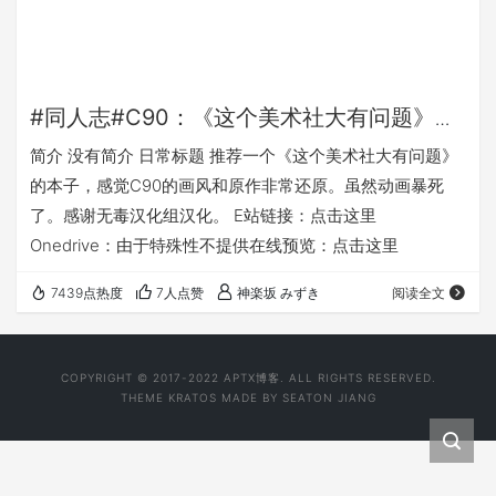
#同人志#C90：《这个美术社大有问题》同
人志推荐
简介 没有简介 日常标题 推荐一个《这个美术社大有问题》
的本子，感觉C90的画风和原作非常还原。虽然动画暴死
了。感谢无毒汉化组汉化。 E站链接：点击这里
Onedrive：由于特殊性不提供在线预览：点击这里
7439点热度
7人点赞
神楽坂 みずき
阅读全文
COPYRIGHT © 2017-2022
APTX博客
. ALL RIGHTS RESERVED.
THEME
KRATOS
MADE BY
SEATON JIANG