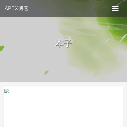
APTX博客
本子