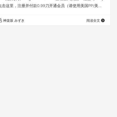
点击这里，注册并付款0.99刀开通会员（请使用美国PP/美国
+美国PP成功） 2、免费升级Family Plan 不会扣钱直到你
放心搞就行 3、你的邮箱里会收到购买链接，没收到点…
神楽坂 みずき
阅读全文