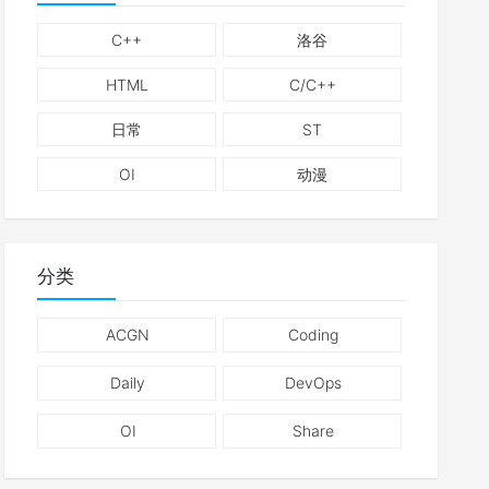
C++
洛谷
HTML
C/C++
日常
ST
OI
动漫
分类
ACGN
Coding
Daily
DevOps
OI
Share