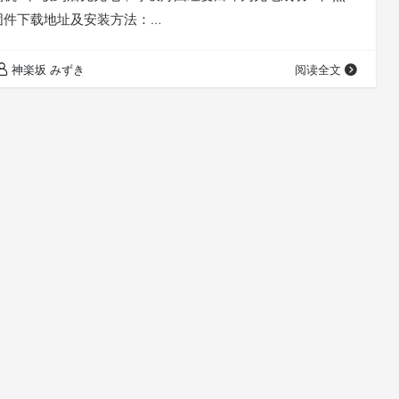
固件下载地址及安装方法：
tianhawdon.me.uk/jambox/ Live Audio：(+)(-) 一起按住 两个
i组左右双路： 两边的(播放)(+)(-) 三个键共6个按键一起按住，语
神楽坂 みずき
阅读全文
成功后按住任意一个的+…