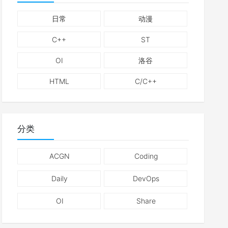
日常
动漫
C++
ST
OI
洛谷
HTML
C/C++
分类
ACGN
Coding
Daily
DevOps
OI
Share