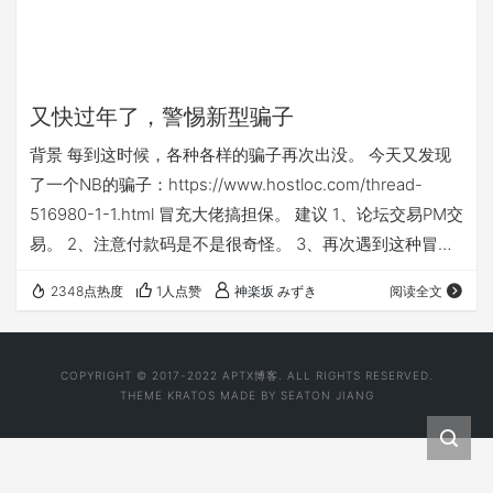
又快过年了，警惕新型骗子
背景 每到这时候，各种各样的骗子再次出没。 今天又发现
了一个NB的骗子：https://www.hostloc.com/thread-
516980-1-1.html 冒充大佬搞担保。 建议 1、论坛交易PM交
易。 2、注意付款码是不是很奇怪。 3、再次遇到这种冒充
大佬担保交易的一定看清楚是不是本人。 4、注意搜索论坛
2348点热度
1人点赞
神楽坂 みずき
阅读全文
骗子。
COPYRIGHT © 2017-2022
APTX博客
. ALL RIGHTS RESERVED.
THEME
KRATOS
MADE BY
SEATON JIANG