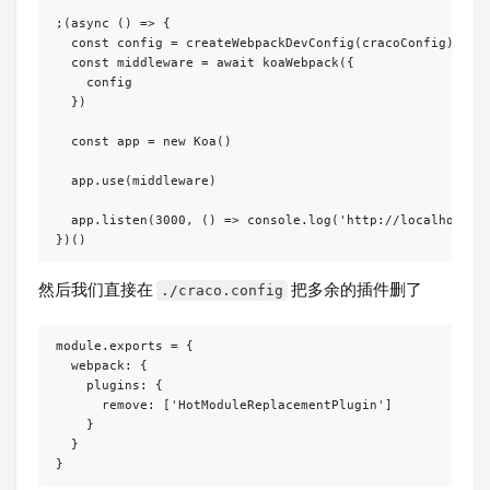
;(async () => {

  const config = createWebpackDevConfig(cracoConfig)

  const middleware = await koaWebpack({

    config

  })

  const app = new Koa()

  app.use(middleware)

  app.listen(3000, () => console.log('http://localhost:30
})()
然后我们直接在
把多余的插件删了
./craco.config
module.exports = {

  webpack: {

    plugins: {

      remove: ['HotModuleReplacementPlugin']

    }

  }

}