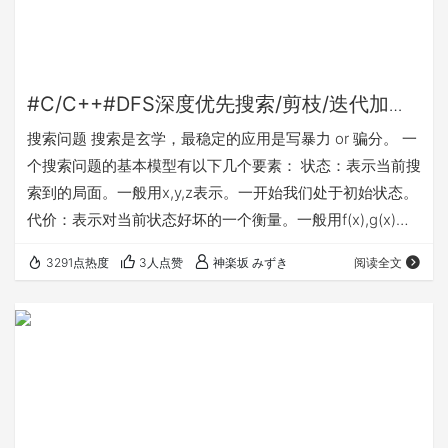
#C/C++#DFS深度优先搜索/剪枝/迭代加深
搜索/A*搜索
搜索问题 搜索是玄学，最稳定的应用是写暴力 or 骗分。 一
个搜索问题的基本模型有以下几个要素： 状态：表示当前搜
索到的局面。一般用x,y,z表示。一开始我们处于初始状态。
代价：表示对当前状态好坏的一个衡量。一般用f(x),g(x)表
示，指代状态代价。 扩展（转移）：表示从当前状态出发，
3291点热度
3人点赞
神楽坂 みずき
阅读全文
我们再进行一步搜索的过程。在扩展过程结束以后，我们可
能会转移到若干个新的状态。一步转移也会带来代价，称为
转移代价。 搜索问题可以分为两类：可行性搜索与最优性搜
索。 在可行性搜索问题当中，目标是搜索到某些给定状态，
问是否能够从初始状…