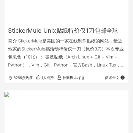
StickerMule Unix贴纸特价仅1刀包邮全球
简介 StickerMule是美国的一家在线制作贴纸的网站，最近
他家的StickerMule搞活动特价仅一刀（原价9刀）本次专业
包包含（10张）： 徽章贴纸（Arch Linux + Git + Vim +
Python），Vim，Git，Python，官方Bash，Linux Tux，
Debian，Arch Linux，Linux Inside，GoLang。 大贴纸尺
8286点热度
1人点赞
神楽坂 みずき
阅读全文
寸：约64 x 64毫米。 徽章贴纸尺寸：16 x 27mm。 包平
邮，走过路过的程序员不要错过。我撸了两套。 我的AFF：
点击这里，好像是走AF…