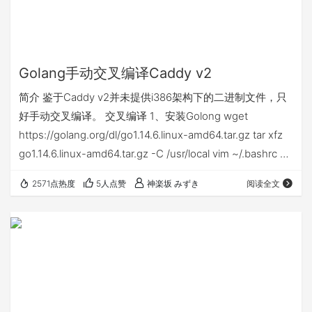
Golang手动交叉编译Caddy v2
简介 鉴于Caddy v2并未提供i386架构下的二进制文件，只
好手动交叉编译。 交叉编译 1、安装Golong wget
https://golang.org/dl/go1.14.6.linux-amd64.tar.gz tar xfz
go1.14.6.linux-amd64.tar.gz -C /usr/local vim ~/.bashrc #
设置环境变量 export GOPATH=/root/go export
2571点热度
5人点赞
神楽坂 みずき
阅读全文
GOROOT=/usr/local/go export PATH=$GOROOT/bin:$…