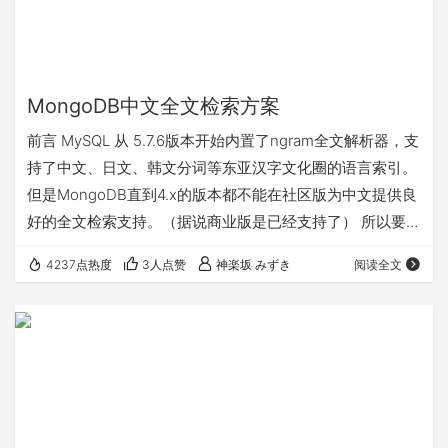
MongoDB中文全文检索方案
前言 MySQL 从 5.7.6版本开始内置了ngram全文解析器，支
持了中文、日文、韩文分词等东亚汉字文化圈的语言索引。
但是MongoDB直到4.x的版本都不能在社区版为中文提供良
好的全文检索支持。（据说商业版是已经支持了） 所以要想
在MongoDB中使用中文全文检索的话，要不然就借助外部
4237点热度
3人点赞
神楽坂 みずき
阅读全文
的检索工具，比如常见的ElasticSearch等，但是毕竟
ElasticSearch是用Java写的，需要大量的资源。（我们都用
MongoDB了，结果检索引擎比数据库都麻烦）这显然不是
我们（这些没有对这个有非常大的需求的）想要…