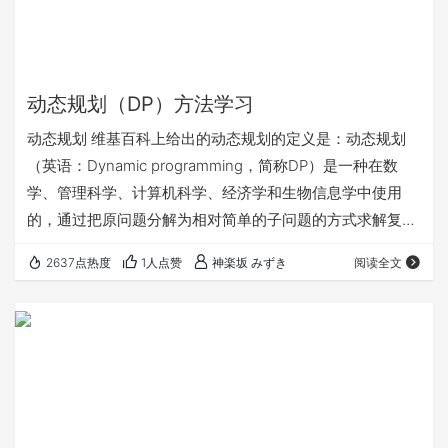
动态规划（DP）方法学习
动态规划 维基百科上给出的动态规划的定义是：动态规划
（英语：Dynamic programming，简称DP）是一种在数
学、管理科学、计算机科学、经济学和生物信息学中使用
的，通过把原问题分解为相对简单的子问题的方式求解复杂
问题的方法。动态规划常常适用于有重叠子问题和最优子结
2637点热度
1人点赞
神楽坂 みずき
阅读全文
构性质的问题，动态规划方法所耗时间往往远少于朴素解
法。动态规划背后的基本思想非常简单。大致上，若要解一
个给定问题，我们需要解其不同部分（即子问题），再根据
子问题的解以得出原问题的解。 动态规划和递推有些相似，
而递推求出的是数据，所以只是针对数据进…