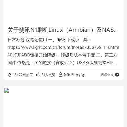
关于斐讯N1刷机Linux（Armbian）及NAS
两三事
日常标题 仅笔记使用 一、降级 下载小工具：
https://www.right.com.cn/forum/thread-338759-1-1.html
N1打开ADB链接开始降级。 降级后版本号不变 二、第三方
固件 依然是上面的链接（官改v2.2）USB双头线链接HDMI
借口最近的USB和电脑的USB进入线刷模式（电视不会显示
16472点热度
31人点赞
神楽坂 みずき
阅读全文
任何东西，但是电脑会显示设备已连接）。 打开上面的刷机
工具刷入官改v2.2。理论刷完后重启即可进入安卓系统。 建
议：管理——》设备管理器——》操作——》添加过时硬件
——》libusb-win3…