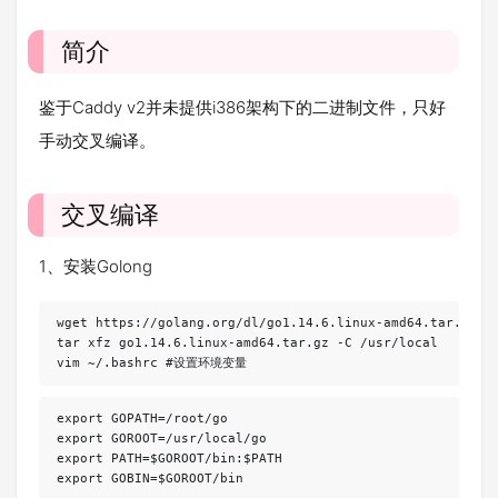
简介
鉴于Caddy v2并未提供i386架构下的二进制文件，只好
手动交叉编译。
交叉编译
1、安装Golong
wget https://golang.org/dl/go1.14.6.linux-amd64.tar.gz

tar xfz go1.14.6.linux-amd64.tar.gz -C /usr/local

vim ~/.bashrc #设置环境变量
export GOPATH=/root/go

export GOROOT=/usr/local/go

export PATH=$GOROOT/bin:$PATH

export GOBIN=$GOROOT/bin