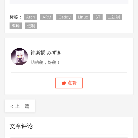
标签：
Arch
ARM
Caddy
Linux
ST
二进制
编译
进制
神楽坂 みずき
萌萌萌，好萌！
点赞
< 上一篇
文章评论