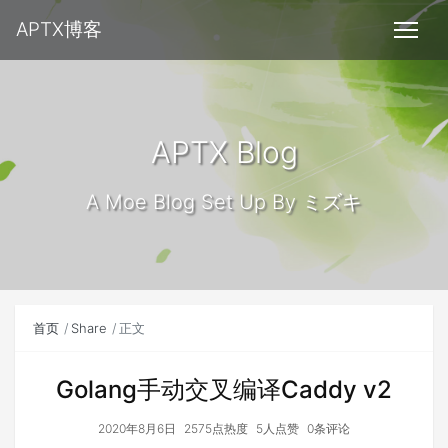
APTX博客
APTX Blog
A Moe Blog Set Up By ミズキ
首页
Share
正文
Golang手动交叉编译Caddy v2
2020年8月6日
2575点热度
5人点赞
0条评论