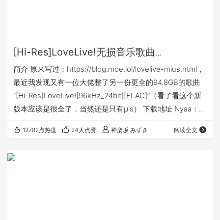
[Hi-Res]LoveLive!无损音乐歌曲
（94.8GB）
简介 原来写过：https://blog.moe.lol/lovelive-mius.html，
最近我发现又有一位大佬整了另一份更全的94.8GB的歌曲
“[Hi-Res]LoveLive![96kHz_24bit][FLAC]”（看了看这个新
版本应该是很全了，当然还是只有μ's） 下载地址 Nyaa：
https://nyaa.si/view/1179868 Onedrive分享：点击这里
12782点热度
24人点赞
神楽坂 みずき
阅读全文
Oneindex：点击这里