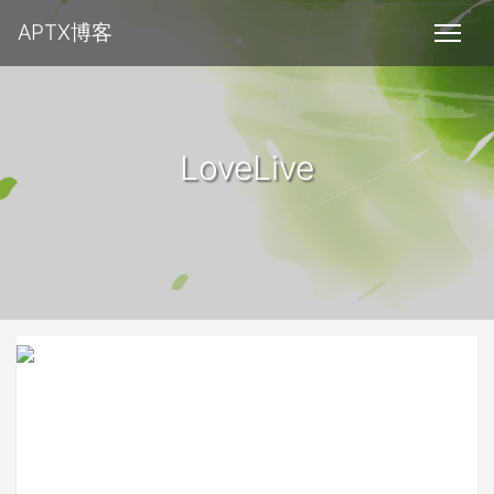
APTX博客
LoveLive