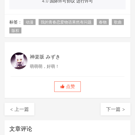
4.0 国际许可协议 进行许可
标签：
动漫
我的青春恋爱物语果然有问题
春物
歌曲
版权
神楽坂 みずき
萌萌萌，好萌！
点赞
< 上一篇
下一篇 >
文章评论