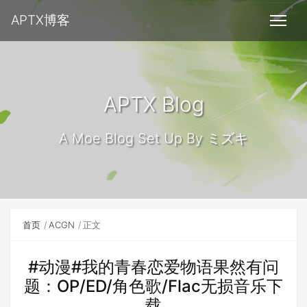
APTX博客
APTX Blog
A Moe Blog Set Up By ミズキ
首页
ACGN
正文
#动漫#我的青春恋爱物语果然有问
题：OP/ED/角色歌/Flac无损音乐下
载