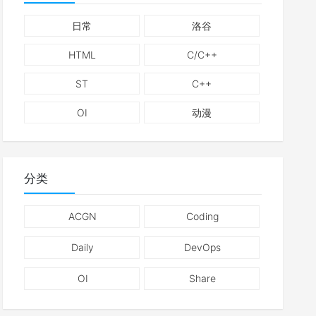
日常
洛谷
HTML
C/C++
ST
C++
OI
动漫
分类
ACGN
Coding
Daily
DevOps
OI
Share