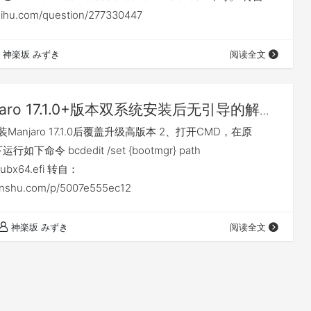
hihu.com/question/277330447
神楽坂 みずき
阅读全文
jaro 17.1.0+版本双系统安装后无引导的解决
Manjaro 17.1.0后覆盖升级高版本 2、打开CMD，在原
行如下命令 bcdedit /set {bootmgr} path
grubx64.efi 转自：
ianshu.com/p/5007e555ec12
神楽坂 みずき
阅读全文