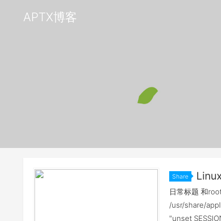
APTX博客
Li
Share
日常标题 和roo
/usr/share/ap
"unset SESS