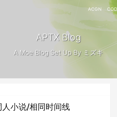
ACGN
COD
APTX Blog
A Moe Blog Set Up By ミズキ
》同人小说/相同时间线