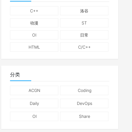
C++
洛谷
动漫
ST
OI
日常
HTML
C/C++
分类
ACGN
Coding
Daily
DevOps
OI
Share