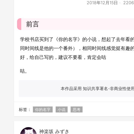
2018年12月15日
220
前言
学校书店买到了《你的名字》的小说，想起了去年看
同时间线是他的一个番外），相同时间线感觉挺有趣的
好，给自己写的，建议不要看，肯定会咕
咕。
本作品采用 知识共享署名-非商业性使用-
标签：
你的名字
小说
思考
神楽坂 みずき