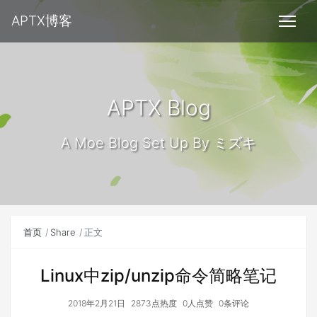
APTX博客
APTX Blog
A Moe Blog Set Up By ミズキ
首页
Share
正文
Linux中zip/unzip命令简略笔记
2018年2月21日
2873点热度
0人点赞
0条评论