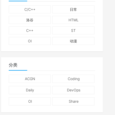
C/C++
日常
洛谷
HTML
C++
ST
OI
动漫
分类
ACGN
Coding
Daily
DevOps
OI
Share