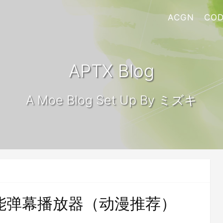
ACGN
COD
APTX Blog
A Moe Blog Set Up By ミズキ
全功能弹幕播放器（动漫推荐）