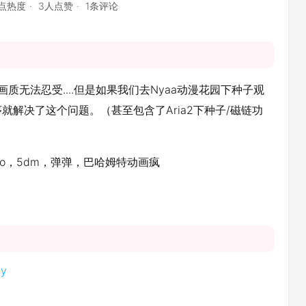
1点热度
3人点赞
1条评论
质无法忍受....但是如果我们去Nyaa动漫花园下种子观
解决了这个问题。（甚至包含了Aria2下种子/磁链功
ucao，5dm，弹弹，巴哈姆特动画疯
ay