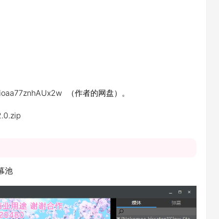
U9rioaa77znhAUx2w （作者的网盘）。
.0.zip
幕池