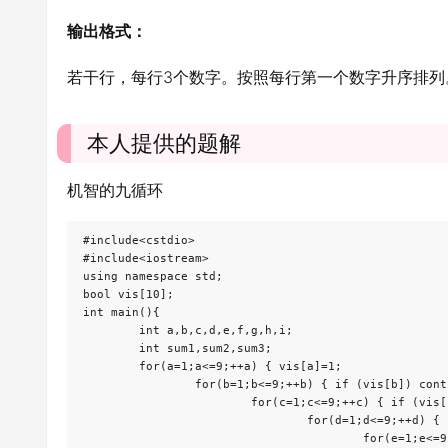
输出格式：
若干行，每行3个数字。按照每行第一个数字升序排列
本人提供的题解
机智的九循环
#include<cstdio>

#include<iostream>

using namespace std;

bool vis[10];

int main(){

	int a,b,c,d,e,f,g,h,i;

	int sum1,sum2,sum3;

	for(a=1;a<=9;++a) { vis[a]=1;

		for(b=1;b<=9;++b) { if (vis[b]) continue; vis[b]=1;

			for(c=1;c<=9;++c) { if (vis[c]) continue; vis[c]=1;

				for(d=1;d<=9;++d) { if (vis[d]) continue; vis[d]=1;

					for(e=1;e<=9;++e) { if (vis[e]) continue; vis[e]=1;
