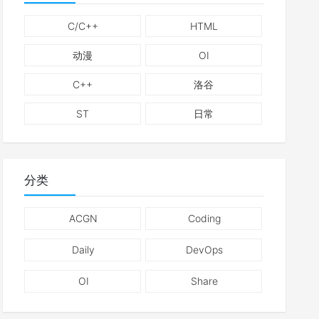
C/C++
HTML
动漫
OI
C++
洛谷
ST
日常
分类
ACGN
Coding
Daily
DevOps
OI
Share