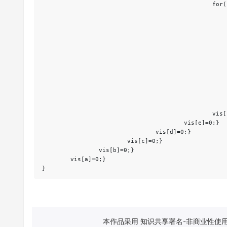
						for(f=1;f<=9;++f) { if (vis[f]) continue; vis[f]=1;

							for(g=1;g<=9;++g) { if (vis[g]) continue; vis[g
								for(h=1;h<=9;++h) { if (vis[h]) continue
									for(i=1;i<=9;++i) {if (vis[
									sum1=100*a+
									sum2=100*d+
									sum3=100*g+
									if(sum1*2==sum2&&su
									cout<<sum1<<" "<<sum2<<" "<
							
								vis[h]=
							vis[g]=0;}
						vis[f]=0;}

					vis[e]=0;}

				vis[d]=0;}

			vis[c]=0;}

		vis[b]=0;}

	vis[a]=0;}

}
本作品采用 知识共享署名-非商业性使用-