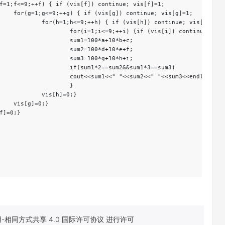
]=1;

; vis[h]=1;

i]) continue;

10*b+c;

10*e+f;

10*h+i;

m1*3==sum3)

<sum3<<endl;	

		}

0;}

	

相同方式共享 4.0 国际许可协议 进行许可