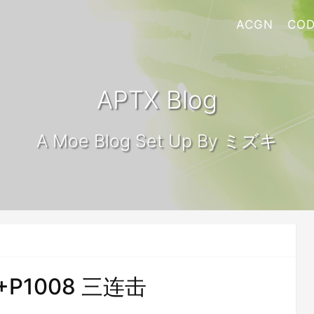
ACGN
COD
APTX Blog
A Moe Blog Set Up By ミズキ
+P1008 三连击