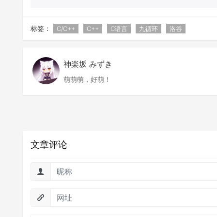
标签：
C/C++
C++
C语言
九循环
洛谷
神楽坂 みずき
萌萌萌，好萌！
文章评论