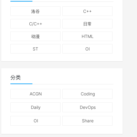
洛谷
C++
C/C++
日常
动漫
HTML
ST
OI
分类
ACGN
Coding
Daily
DevOps
OI
Share