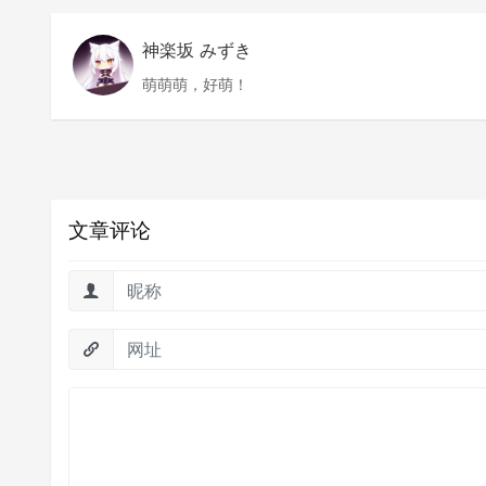
神楽坂 みずき
萌萌萌，好萌！
文章评论