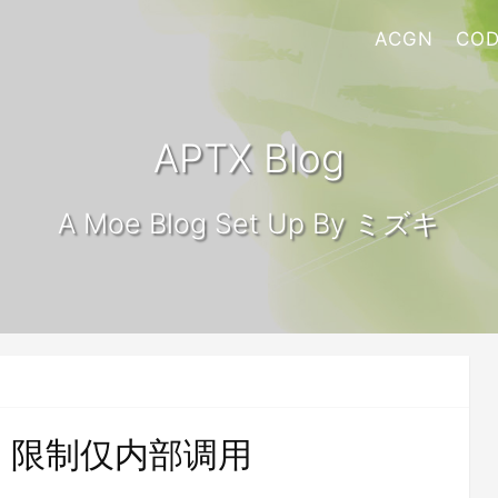
ACGN
COD
APTX Blog
A Moe Blog Set Up By ミズキ
rnal 限制仅内部调用