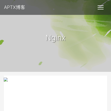
APTX博客
Nginx