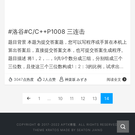
#洛谷#C/C++P1008 三连击
题目背景 本题为提交答案题，您可以写程序或手算在本机上
算出答案后，直接提交答案文本，也可提交答案生成程序。
题目描述 将1，2，…，9共9个数分成三组，分别组成三个
三位数，且使这三个三位数构成1：2：3的比例，试求出所
有满足条件的三个三位数。 输入输出格式 输入格式： 木有
3047点热度
2人点赞
神楽坂 みずき
阅读全文
输入 输出格式： 若干行，每行3个数字。按照每行第一个数
字升序排列。 本人提供的题解 机智的九循环
1
…
10
11
12
13
14
#include<cstdio> #include<iostream> using namespace
std; bool…
COPYRIGHT © 2017-2022
APTX博客
. ALL RIGHTS RESERVED.
THEME
KRATOS
MADE BY
SEATON JIANG