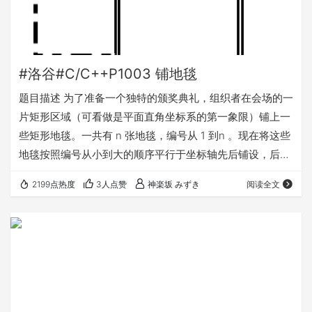
#洛谷#C/C++P1003 铺地毯
题目描述 为了准备一个独特的颁奖典礼，组织者在会场的一
片矩形区域（可看做是平面直角坐标系的第一象限）铺上一
些矩形地毯。一共有 n 张地毯，编号从 1 到n 。现在将这些
地毯按照编号从小到大的顺序平行于坐标轴先后铺设，后铺
的地毯覆盖在前面已经铺好的地毯之上。 地毯铺设完成后，
2199点热度
3人点赞
神楽坂 みずき
阅读全文
组织者想知道覆盖地面某个点的最上面的那张地毯的编号。
注意：在矩形地毯边界和四个顶点上的点也算被地毯覆盖。
输入输出格式 输入格式： 输入文件名为carpet.in 。 输入共
n+2 行。 第一行，一个整数n ，表示总共有 n 张地毯。 接
下来的n…