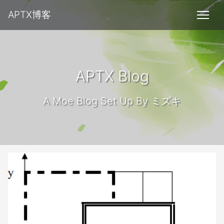
APTX博客
APTX Blog
A Moe Blog Set Up By ミズキ