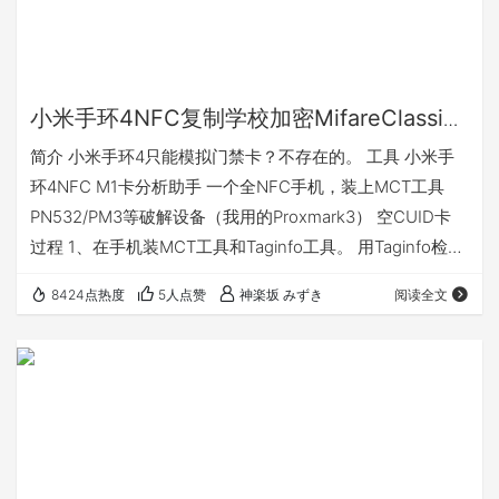
小米手环4NFC复制学校加密MifareClassic
卡尝试与过程
简介 小米手环4只能模拟门禁卡？不存在的。 工具 小米手
环4NFC M1卡分析助手 一个全NFC手机，装上MCT工具
PN532/PM3等破解设备（我用的Proxmark3） 空CUID卡
过程 1、在手机装MCT工具和Taginfo工具。 用Taginfo检测
一下自己的卡是不是MifareClassic卡 2、手机打开MCT工
8424点热度
5人点赞
神楽坂 みずき
阅读全文
具，卡放到手机NFC处，先看看默认字典能不能把密码跑出
来。 3、应该是不能跑出来，这时候把卡放到PM3高频区
上，开始破解密码。 proxmark3.exe COM22 hf 14a info…