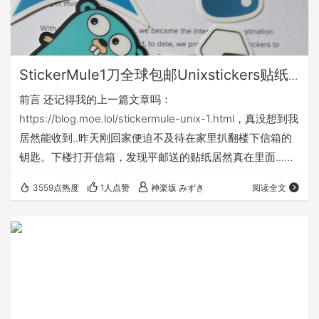
StickerMule1刀全球包邮Unixstickers贴纸
评测
前言 还记得我的上一篇文章吗：
https://blog.moe.lol/stickermule-unix-1.html，真没想到我
居然能收到..昨天刚回家便迫不及待在家里扒翻楼下信箱的
钥匙。下楼打开信箱，发现平邮送的贴纸居然真在里面...第
一次收平邮这种没有追踪+保留手机号码的东西。 评测（晒
3559点热度
1人点赞
神楽坂 みずき
阅读全文
图） 其他 我还有50多张在他家买的磁性贴纸，信箱塞不进
去，家里更没人我感觉是要丢件了.... 不过据说如果没有送
到的花话他会送回StickerMule，StickerMule会发邮件给你
说你的贴纸送回来了然后让你提供新的地址…