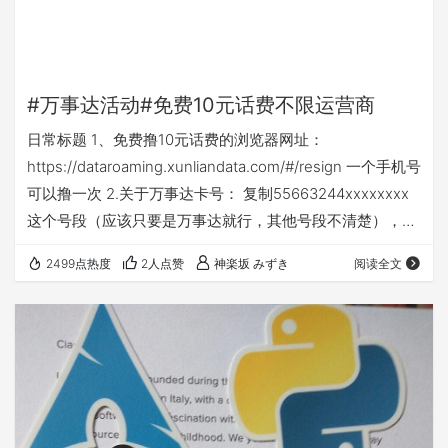
#万事达活动#免费10元话费不限运营商
日常标题 1、免费撸10元话费的浏览器网址：
https://dataroaming.xunliandata.com/#/resign 一个手机号
可以撸一次 2.关于万事达卡号： 复制55663244xxxxxxxx
这个号段（应该只要是万事达就行，其他号段不清楚），然
后打开
2499点热度
2人点赞
神楽坂 みずき
阅读全文
https://www.elfqrin.com/discard_credit_card_generator.p
hp 粘贴，生成一个就行 转自：
https://t.me/chainwon_c/3265