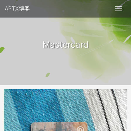
APTX博客
Mastercard