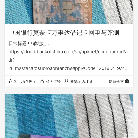
中国银行莫奈卡万事达借记卡网申与评测
日常标题 申请地址：
https://cloud.bankofchina.com/sh/api/net/common/url/a
dr?
id=mastecardsubroadbranch&applyCode=20190419742
06015 没错又是上海分行的，你行就是喜欢瞎搞花样。带名
22275点热度
74人点赞
神楽坂 みずき
阅读全文
字还行 不过为什么我都收到了但查询时还是制卡中