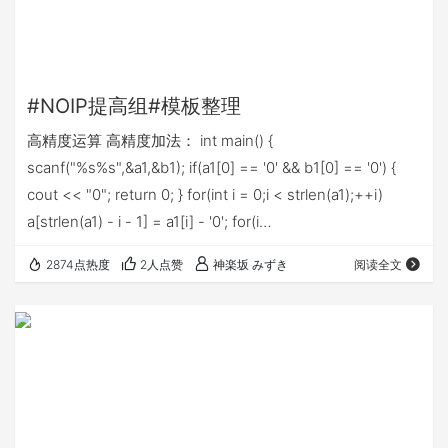
#NOIP提高组#模板整理
高精度运算 高精度加法： int main() {
scanf("%s%s",&a1,&b1); if(a1[0] == '0' && b1[0] == '0') {
cout << "0"; return 0; } for(int i = 0;i < strlen(a1);++i)
a[strlen(a1) - i - 1] = a1[i] - '0'; for(i…
2874点热度
2人点赞
神楽坂 みずき
阅读全文