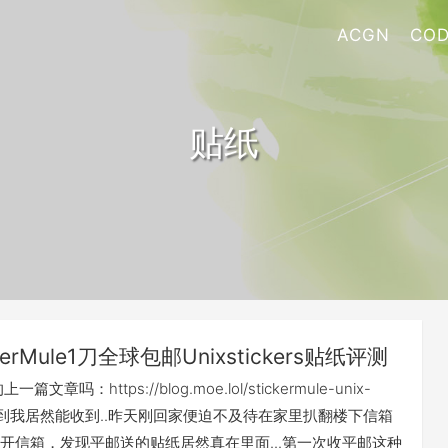
ACGN
COD
贴纸
ckerMule1刀全球包邮Unixstickers贴纸评测
文章吗：https://blog.moe.lol/stickermule-unix-
没想到我居然能收到..昨天刚回家便迫不及待在家里扒翻楼下信箱
开信箱，发现平邮送的贴纸居然真在里面...第一次收平邮这种