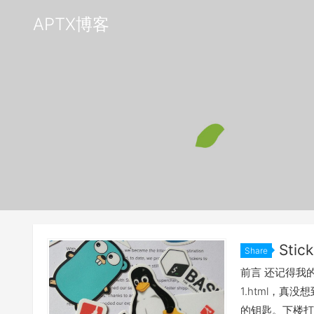
APTX博客
Sti
Share
前言 还记得我的上一篇
1.html，真
的钥匙。下楼打