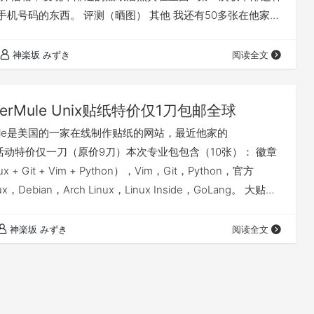
手机号码的东西。 评测（晒图） 其他 我还有50多张在他家买
箱塞不进去，家里更没人我感觉是要丢件了.... 不过据说如果
送回StickerMule，StickerMule会发邮件给你说你的贴纸
神楽坂 みずき
阅读全文
你提供新的地址…
ckerMule Unix贴纸特价仅1刀包邮全球
erMule是美国的一家在线制作贴纸的网站，最近他家的
ule搞活动特价仅一刀（原价9刀）本次专业包包含（10张）： 徽章
ux + Git + Vim + Python），Vim，Git，Python，官方
Tux，Debian，Arch Linux，Linux Inside，GoLang。 大贴纸
 64毫米。 徽章贴纸尺寸：16 x 27mm。 包平邮，走过路过的
。我撸了两套。 我的AFF：点击这里，好像是走AF…
神楽坂 みずき
阅读全文