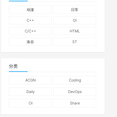
动漫
日常
C++
OI
C/C++
HTML
洛谷
ST
分类
ACGN
Coding
Daily
DevOps
OI
Share